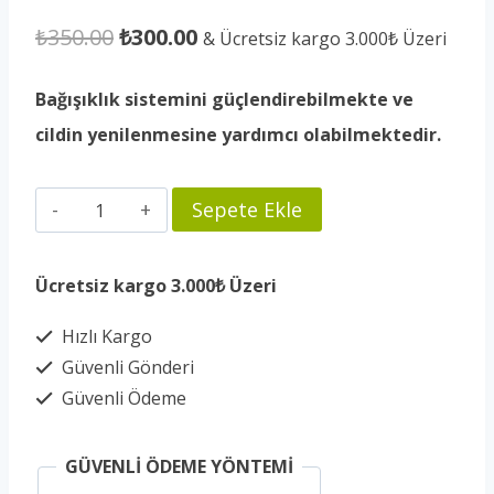
Orijinal
Şu
₺
350.00
₺
300.00
& Ücretsiz kargo 3.000₺ Üzeri
fiyat:
andaki
Bağışıklık sistemini güçlendirebilmekte ve
₺350.00.
fiyat:
cildin yenilenmesine yardımcı olabilmektedir.
₺300.00.
Akyaka
Sepete Ekle
Acı
Biber
Ücretsiz kargo 3.000₺ Üzeri
Reçeli
Hızlı Kargo
680
Güvenli Gönderi
gr.
Güvenli Ödeme
adet
GÜVENLİ ÖDEME YÖNTEMİ