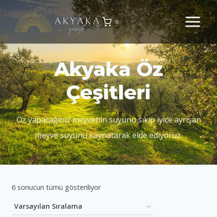
Skip
to
0
content
Akyaka Öz
Çeşitleri
Öz yapacağınız meyvenin suyunu sıkıp iyice ayrışan
meyve suyunu kaynatarak elde ediyoruz.
6 sonucun tümü gösteriliyor