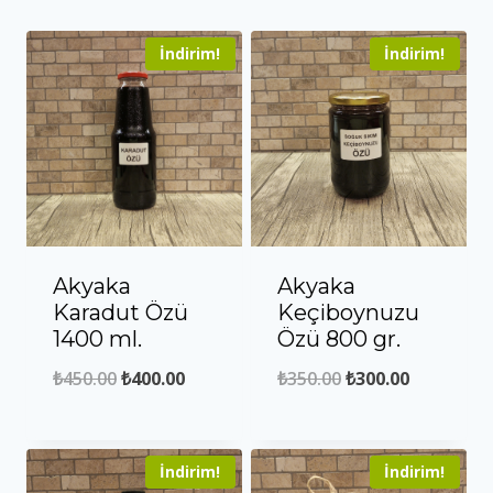
İndirim!
İndirim!
Akyaka
Akyaka
Karadut Özü
Keçiboynuzu
1400 ml.
Özü 800 gr.
Orijinal
Şu
Orijinal
Şu
₺
450.00
₺
400.00
₺
350.00
₺
300.00
fiyat:
andaki
fiyat:
andaki
₺450.00.
fiyat:
₺350.00.
fiyat:
İndirim!
İndirim!
₺400.00.
₺300.00.