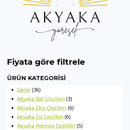
Fiyata göre filtrele
ÜRÜN KATEGORISI
3
Genel
36
6
3
Akyaka Bal Ürünleri
3
ü
ü
6
Akyaka Ekşi Çeşitleri
6
r
6
r
ü
Akyaka Öz Çeşitleri
6
ü
ü
ü
r
5
Akyaka Pekmez Çeşitleri
5