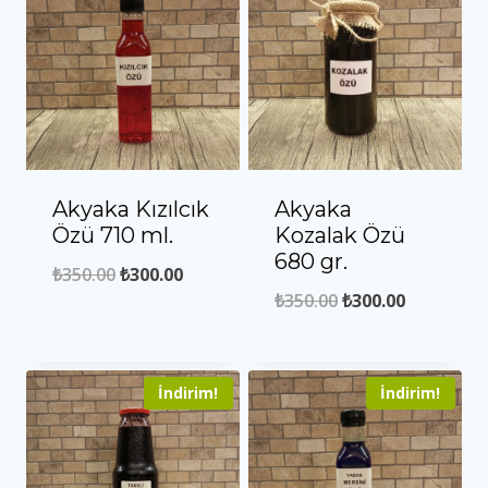
Akyaka Kızılcık
Akyaka
Özü 710 ml.
Kozalak Özü
680 gr.
Orijinal
Şu
₺
350.00
₺
300.00
Orijinal
Şu
₺
350.00
₺
300.00
fiyat:
andaki
fiyat:
andaki
₺350.00.
fiyat:
₺350.00.
fiyat:
₺300.00.
İndirim!
İndirim!
₺300.00.