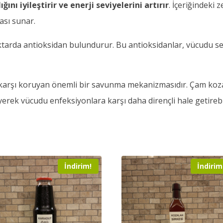
ğını iyileştirir ve enerji seviyelerini artırır
. İçeriğindeki 
ası sunar.
tarda antioksidan bulundurur. Bu antioksidanlar, vücudu serb
a karşı koruyan önemli bir savunma mekanizmasıdır. Çam kozal
yerek vücudu enfeksiyonlara karşı daha dirençli hale getirebi
İndirim!
İndirim