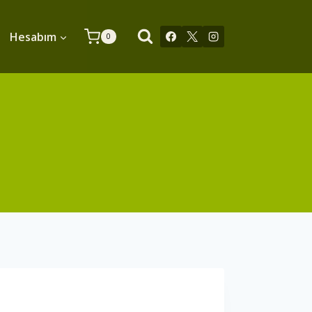
Hesabım
0