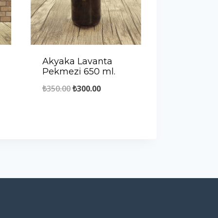
Akyaka Lavanta
Pekmezi 650 ml.
Orijinal
Şu
₺
350.00
₺
300.00
fiyat:
andaki
₺350.00.
fiyat:
.
₺300.00.