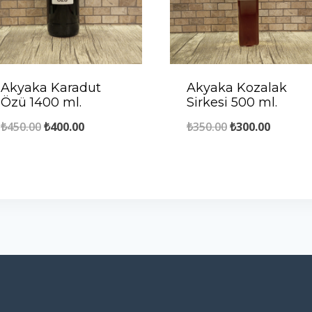
Akyaka Karadut
Akyaka Kozalak
Özü 1400 ml.
Sirkesi 500 ml.
Orijinal
Şu
Orijinal
Şu
₺
450.00
₺
400.00
₺
350.00
₺
300.00
fiyat:
andaki
fiyat:
andaki
₺450.00.
fiyat:
₺350.00.
fiyat:
₺400.00.
₺300.00