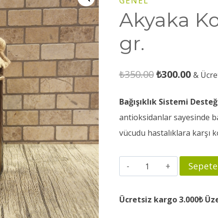
GENEL
Akyaka Ko
gr.
Orijinal
Şu
₺
350.00
₺
300.00
& Ücre
fiyat:
andak
Bağışıklık Sistemi Desteği
₺350.00.
fiyat:
antioksidanlar sayesinde ba
₺300.0
vücudu hastalıklara karşı k
Akyaka
Sepete
Kozalak
Özü
Ücretsiz kargo 3.000₺ Üze
680