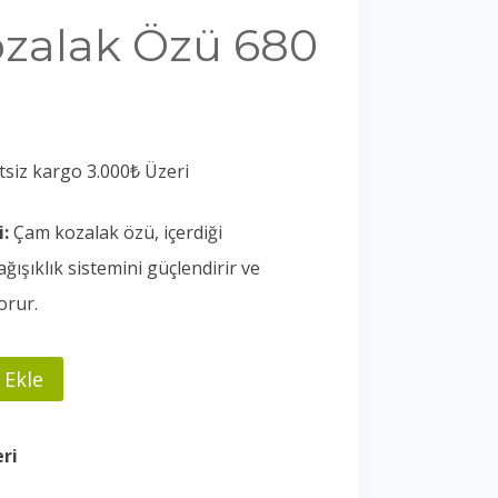
zalak Özü 680
tsiz kargo 3.000₺ Üzeri
i
:
Çam kozalak özü, içerdiği
ğışıklık sistemini güçlendirir ve
0.
orur.
 Ekle
ri