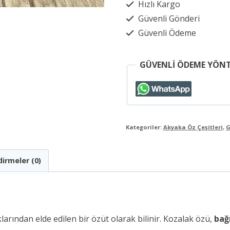
Hızlı Kargo
gr.
Güvenli Gönderi
adet
Güvenli Ödeme
GÜVENLİ ÖDEME YÖN
Kategoriler:
Akyaka Öz Çeşitleri
,
G
irmeler (0)
arından elde edilen bir özüt olarak bilinir. Kozalak özü,
bağı