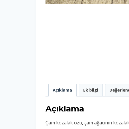
Açıklama
Ek bilgi
Değerlend
Açıklama
Çam kozalak özü, çam ağacının kozalakl