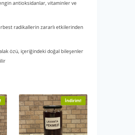
zengin antioksidanlar, vitaminler ve
est radikallerin zararlı etkilerinden
ak özü, içeriğindeki doğal bileşenler
lir
!
İndirim!