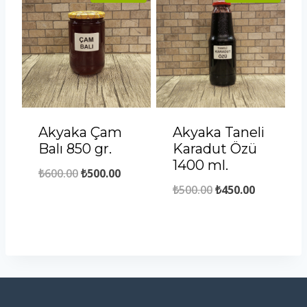
Akyaka Çam
Akyaka Taneli
Balı 850 gr.
Karadut Özü
1400 ml.
Orijinal
Şu
₺
600.00
₺
500.00
Orijinal
Şu
₺
500.00
₺
450.00
fiyat:
andaki
fiyat:
andaki
₺600.00.
fiyat:
₺500.00.
fiyat:
₺500.00.
₺450.00.