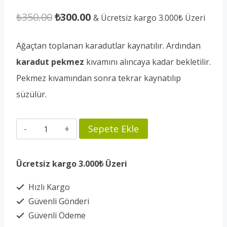
Orijinal
Şu
₺
350.00
₺
300.00
& Ücretsiz kargo 3.000₺ Üzeri
fiyat:
andaki
Ağaçtan toplanan karadutlar kaynatılır. Ardından
₺350.00.
fiyat:
karadut
pekmez
kıvamını alıncaya kadar bekletilir.
₺300.00.
Pekmez kıvamından sonra tekrar kaynatılıp
süzülür.
Akyaka
Sepete Ekle
Karadut
Pekmezi
Ücretsiz kargo 3.000₺ Üzeri
800
Hızlı Kargo
ml.
Güvenli Gönderi
adet
Güvenli Ödeme