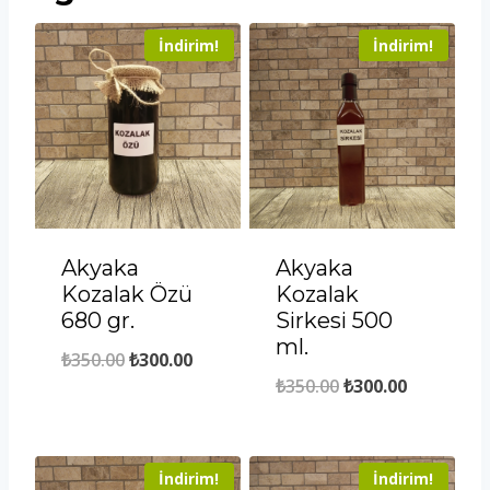
İndirim!
İndirim!
Akyaka
Akyaka
Kozalak Özü
Kozalak
680 gr.
Sirkesi 500
ml.
Orijinal
Şu
₺
350.00
₺
300.00
Orijinal
Şu
₺
350.00
₺
300.00
fiyat:
andaki
fiyat:
andaki
₺350.00.
fiyat:
₺350.00.
fiyat:
₺300.00.
İndirim!
İndirim!
₺300.00.